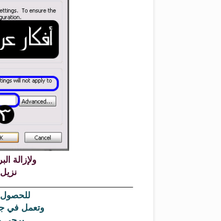
ولإزالة ا
نزيل 
للحصول 
وتعمل في جمي
يرجى مت