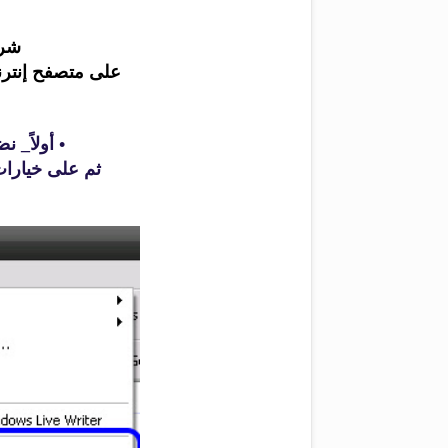
شرح
على متصفح إنترنت إكسبلور
• أولاً_ نضغ
ثم على خيارات الإنترنت 