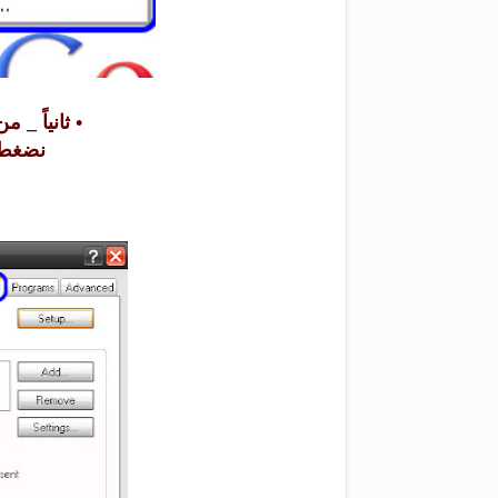
• ثانياً _ م
نضغط