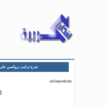
شرح تركيب بروكسي على متصفح إنتر
ad1inpostbody
ا