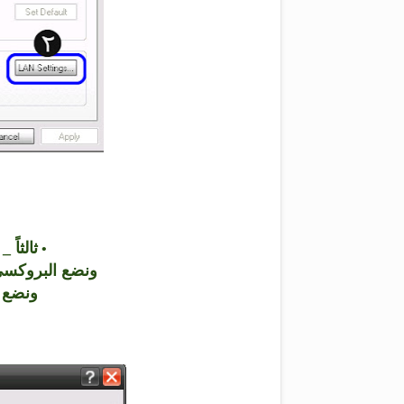
ثالثاً 
•
ونضع البروكسي ( ما
ونضع المنفذ